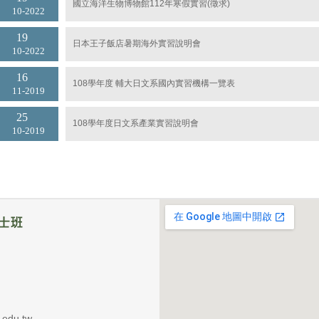
國立海洋生物博物館112年寒假實習(徵求)
10
2022
19
日本王子飯店暑期海外實習說明會
10
2022
16
108學年度 輔大日文系國內實習機構一覽表
11
2019
25
108學年度日文系產業實習說明會
10
2019
du.tw