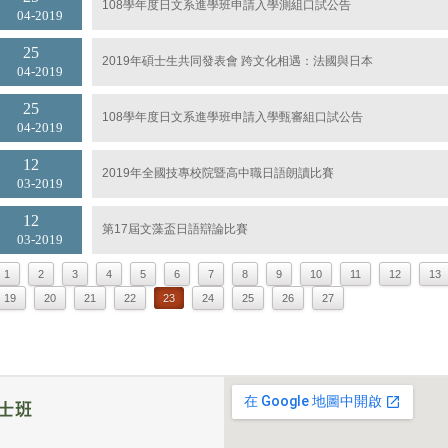
108學年度日文系進學班申請入學測組口試公告
04
2019
25
2019年碩士生共同發表會 跨文化相遇：法國與日本
04
2019
25
108學年度日文系進學班申請入學甄審組口試公告
04
2019
12
2019年全國技專校院暨高中職日語朗讀比賽
03
2019
12
第17屆文藻盃日語辯論比賽
03
2019
1
2
3
4
5
6
7
8
9
10
11
12
13
19
20
21
22
23
24
25
26
27