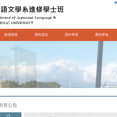
師資陣容
課程資訊
課外學習
獎助學金
所有公告
25