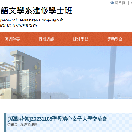
回首頁
師資陣容
課程資訊
課外學習
獎助學金
[活動花絮]20231108聖母清心女子大學交流會
發佈者: 系統管理員